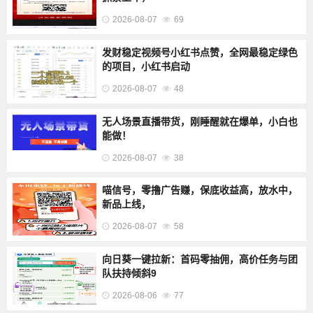
2026-08-07
69
发财稳定视频号小红书点赞，全网最稳定绿色
的项目，小红书启动
2026-08-07
48
无人场景直播带货，刚睡醒就在爆单，小白也
能做！
2026-08-07
38
喵信号，零撸广告赚，保底收益高，放水中，
新品上线，
2026-08-07
58
​向日葵一键拉新：首码零抽佣，高价任务与团
队扶持倾斜9
2026-08-06
77