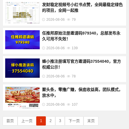
发财稳定视频号小红书点赞，全网最稳定绿色
的项目，全网一起推
2026-08-06
79
任推邦原始注册邀请码979340，总部发布永
久可用不失效！
2026-08-06
139
蜂小推注册填写官方邀请码37554040，官方
权威公示！
2026-08-06
78
聚头条，零撸广赚，保底收益高，团队模式，
放水中，
2026-08-06
107
首页
上一页
1
2
3
下一页
末页