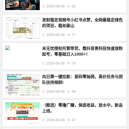
2026-08-06
82
发财稳定视频号小红书点赞，全网最稳定绿色
的项目，稳如泰山
2026-08-06
77
米无忧授权托管带货，靠抖音黑科技快速涨粉
起号，零基础日入1000+！
2026-08-06
79
向日葵一键拉新：首码零抽佣，高价任务与团
队扶持倾斜!
2026-08-06
69
（鲸选）零撸广赚，保底收益，放水中，新品
上线，
2026-08-06
47