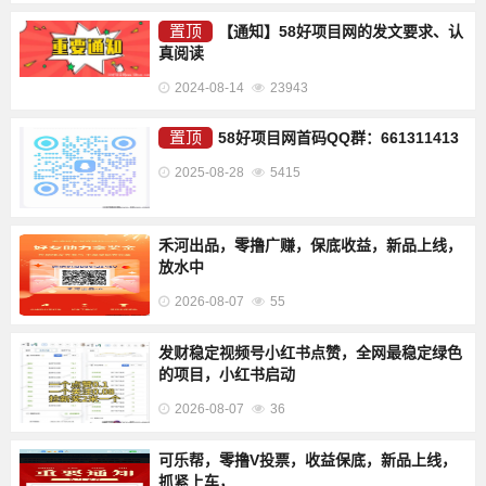
置顶
【通知】58好项目网的发文要求、认
真阅读
2024-08-14
23943
置顶
58好项目网首码QQ群：661311413
2025-08-28
5415
禾河出品，零撸广赚，保底收益，新品上线，
放水中
2026-08-07
55
发财稳定视频号小红书点赞，全网最稳定绿色
的项目，小红书启动
2026-08-07
36
可乐帮，零撸V投票，收益保底，新品上线，
抓紧上车，