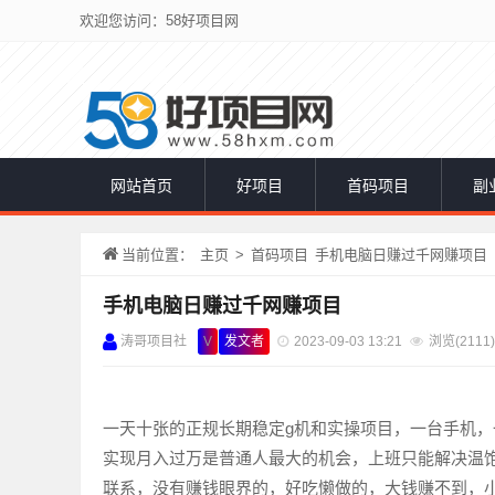
欢迎您访问：58好项目网
网站首页
好项目
首码项目
副
当前位置：
主页
>
首码项目
手机电脑日赚过千网赚项目
手机电脑日赚过千网赚项目
涛哥项目社
V
发文者
2023-09-03 13:21
浏览(
2111)
一天十张的正规长期稳定g机和实操项目，一台手机，
实现月入过万是普通人最大的机会，上班只能解决温
联系，没有赚钱眼界的，好吃懒做的，大钱赚不到，