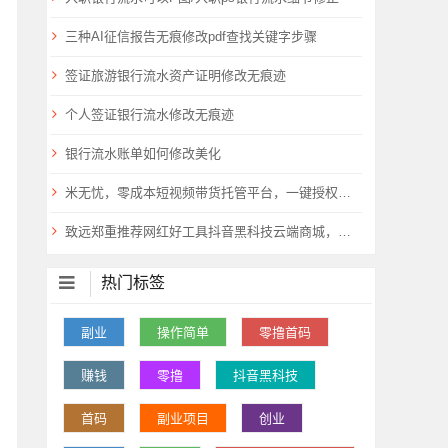
三种AI征信报告无痕修改pdf查找关键字步骤
签证旅游银行流水资产证明修改无痕迹
个人签证银行流水修改无痕迹
银行流水账单如何修改美化
米无忧，零成本短视频带货托管平台，一键授权即刻躺赚！
致远郑重推荐网红好工具抖音黑科技云端商城，自用赚钱两不误
热门标签
副业
操作简单
零撸首码
赚钱
零撸
抖音黑科技
首码
副业项目
创业