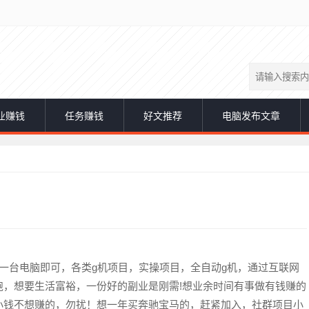
业赚钱
任务赚钱
好文推荐
电脑发布文章
一台电脑即可，各类g机项目，实操项目，全自动g机，通过互联网
饱，想要生活富裕，一份好的副业是刚需!想业余时间有事做有钱赚的
小钱不想赚的，勿扰！想一年买奔驰宝马的，赶紧加入，社群项目小