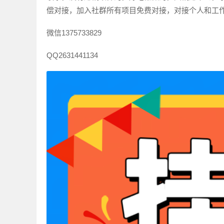
偿对接，加入社群所有项目免费对接，对接个人和工
微信1375733829
QQ2631441134