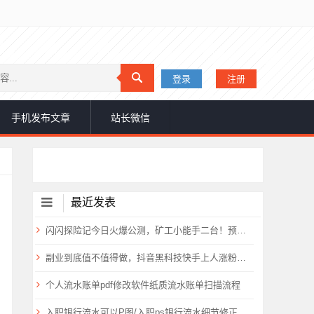
登录
注册
手机发布文章
站长微信
最近发表
闪闪探险记今日火爆公测，矿工小能手二台！预计要火爆全网
副业到底值不值得做，抖音黑科技快手上人涨粉云端商城真能逆袭赚钱
个人流水账单pdf修改软件纸质流水账单扫描流程
入职银行流水可以P图/入职ps银行流水细节修正