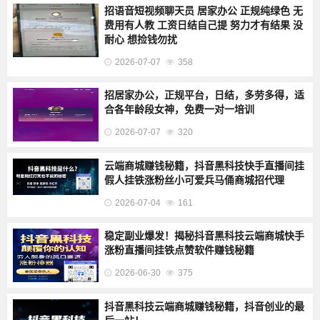
招语音短视频聊天员 居家办公 正规纯绿色 无
费用有人教 工资日结自己提 努力才有结果 没
耐心 想捡钱勿扰
2026-07-07
358
招居家办公，正规平台，日结，多劳多得，适
合各年龄段女神，免费一对一培训
2026-07-07
320
云端商城赚钱秘籍，抖音黑科技快手直播间挂
假人挂铁涨粉丝小可爱兵马俑商城招代理
2026-07-04
161
稳定副业爆发！揭秘抖音黑科技云端商城快手
涨粉直播间挂铁点赞软件赚钱秘籍
2026-06-30
375
抖音黑科技云端商城赚钱秘籍，抖音创业的最