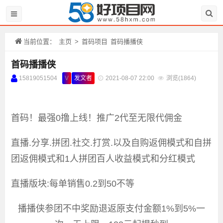
当前位置：
主页
>
首码项目
首码播播侠
首码播播侠
15819051504
V
发文者
2021-08-07 22:00
浏览(
1864)
首码！最强0撸上线！推广2代至无限代佣金
直播.分享.拼团.社交.打赏.以及自购返佣模式和自拼
团返佣模式和1人拼团百人收益模式和分红模式
直播版块:每单销售0.2到50不等
播播侠参团不中奖励退返原支付金额1%到5%一