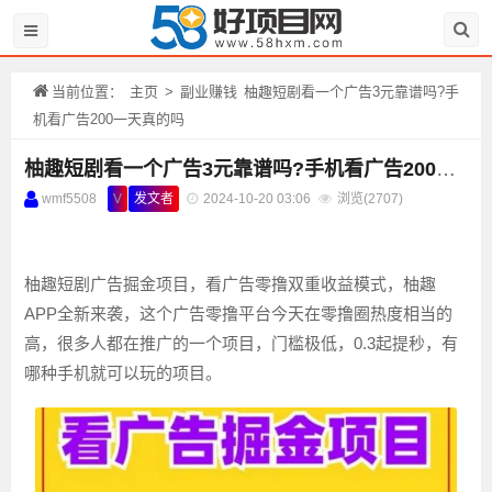
当前位置：
主页
>
副业赚钱
​柚趣短剧看一个广告3元靠谱吗?手
机看广告200一天真的吗
​柚趣短剧看一个广告3元靠谱吗?手机看广告200一天真的吗
wmf5508
V
发文者
2024-10-20 03:06
浏览(
2707)
柚趣短剧广告掘金项目，看广告零撸双重收益模式，柚趣
APP全新来袭，这个广告零撸平台今天在零撸圈热度相当的
高，很多人都在推广的一个项目，门槛极低，0.3起提秒，有
哪种手机就可以玩的项目。