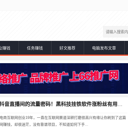
业赚钱
任务赚钱
好文推荐
电脑发布文章
抖音直播间的流量密码！黑科技挂铁软件涨粉丝有用吗？
电商互联网创业19年，一直在互联网赛道深耕打磨很高兴有缘让你刷到了这篇
网赚钱，却很迷茫，没有靠谱项目，不知道如何下手...