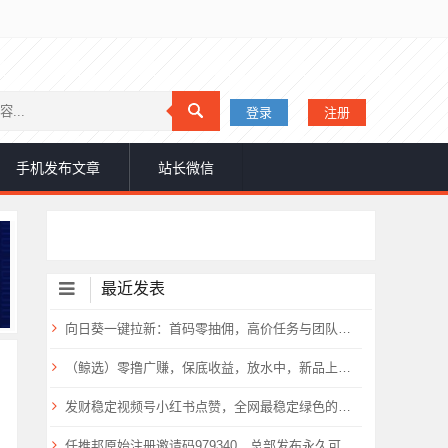
登录
注册
手机发布文章
站长微信
最近发表
向日葵一键拉新：首码零抽佣，高价任务与团队扶持倾斜!
（鲸选）零撸广赚，保底收益，放水中，新品上线，
发财稳定视频号小红书点赞，全网最稳定绿色的项目，全网一起推
任推邦原始注册邀请码979340，总部发布永久可用不失效！