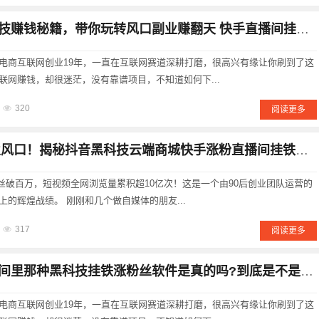
秘籍，带你玩转风口副业赚翻天 快手直播间挂铁机器人涨粉丝小可爱兵马俑假人 招合伙人
电商互联网创业19年，一直在互联网赛道深耕打磨，很高兴有缘让你刷到了这
联网赚钱，却很迷茫，没有靠谱项目，不知道如何下...
320
阅读更多
风口！揭秘抖音黑科技云端商城快手涨粉直播间挂铁点赞软件赚钱秘籍！招募合伙人！
粉丝破百万，短视频全网浏览量累积超10亿次！这是一个由90后创业团队运营的
的辉煌战绩。 刚刚和几个做自媒体的朋友...
317
阅读更多
里那种黑科技挂铁涨粉丝软件是真的吗?到底是不是割韭抖音菜的哦?
电商互联网创业19年，一直在互联网赛道深耕打磨，很高兴有缘让你刷到了这