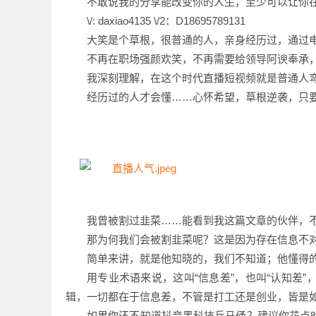
不敢说我的分享能改变你的人生，至少可以让你
\/: daxiao4135 \/2：D18695789131
大笑是个草根，很普通的人，亲身经历过，通过
不再在职场强颜欢笑，不再需要给领导阿谀奉承
我深刻理解，在这个时代直播短视频就是普通人
经历过的人才会懂……心怀希望，草根逆袭，只
我曾被割过韭菜……能看到我这篇文章的伙伴，不
那为何我们会被割韭菜呢？这是因为存在信息不
简单来讲，就是他知晓的，我们不知道；他懂得
用专业术语来说，这叫“信息差”，也叫“认知差”
辑，一切都在于信息差，不管是打工还是创业，皆是
如果你还不知道抖音黑科技兵马俑？
建议你花点