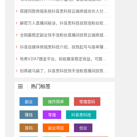
搭建同款商城系统抖音黑科技云端商城合伙人分站，自用省钱，副业赚钱
解密万人直播间秘诀，抖音黑科技挂铁涨粉丝软件云端商城助你飞
全网最稳定副业快手涨粉丝直播间挂铁云端商城抖音黑科技合伙人
抖音自媒体商城黑科技介绍，挂铁起号与接单赚钱流程详解
哈希V2/A7撸金平台，蚂蚁搬家稳定收益，可跟单或者脚本挂机量化！
别再被马扁了，抖音黑科技快手涨粉直播间挂铁小可爱云端商城免费送了
热门标签
副业
操作简单
零撸首码
赚钱
零撸
抖音黑科技
首码
副业项目
创业