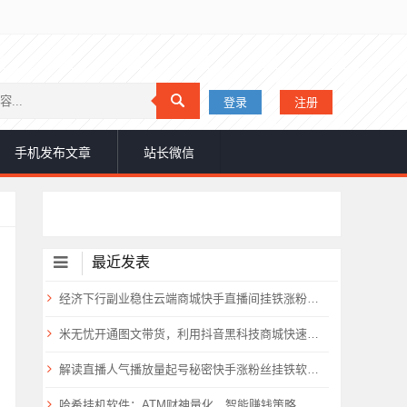
登录
注册
手机发布文章
站长微信
最近发表
经济下行副业稳住云端商城快手直播间挂铁涨粉丝抖音黑科技实操
米无忧开通图文带货，利用抖音黑科技商城快速涨粉1000+，单日变现2W！
解读直播人气播放量起号秘密快手涨粉丝挂铁软件抖音黑科技云端商城免费送
哈希挂机软件：ATM财神量化，智能赚钱策略，支持所有哈希平台，永久躺赚！