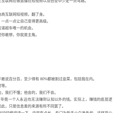
在互联网在做直播在短视频以及创业中少走一点弯路。
电商互联网短视频，翻了身。
，一点一点让自己变得更高级。
弯道超车唯一的机会。
要你敢想，你就是主角。
敢说百分百，至少得有 80%都被割过韭菜，包括我在内。
对等。
的，我们不懂；他会的，我们不会。
，
毕竟一个人永远也无法赚到认知以外的钱。实际上，赚钱的底层逻
如此，只是信息差的来源有所不同罢了。
时间仔细阅读一下，内容有点长，专门为新手小白准备的，这样至少