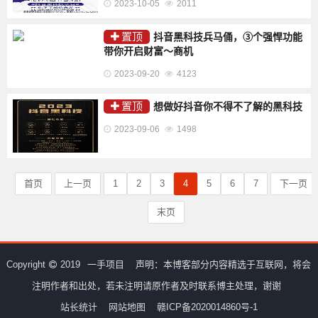
2023-10-05
2011
置顶
抖音黑科技兵马俑，③个强悍功能
带你开启财富～商机
2023-09-20
4123
置顶
想做好抖音你不得不了解的黑科技
2023-09-06
1498
首页
上一页
1
2
3
4
5
6
7
下一页
末页
Copyright
2019
一手项目
声明：本博客部分内容精选于互联网，将会
注明作者和出处，若未注明请原作者及时联系博主处理，谢谢
站长统计
网站地图
赣ICP备2020014860号-1