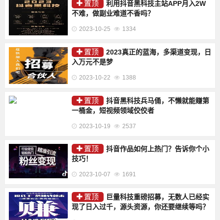
置顶
利用抖音黑科技主站APP月入2W
不难，做副业难道不香吗？
2023-10-25
1334
置顶
2023真正的蓝海，多渠道变现，日
入万元不是梦
2023-10-22
1388
置顶
抖音黑科技兵马俑，不懒就能赚第
一桶金，短视频领域佼佼者
2023-10-19
2537
置顶
抖音作品如何上热门？告诉你个小
技巧！
2023-10-07
1691
置顶
巨量科技重磅招募，无数人已经实
现了日入过千，源头资源，你还要继续等吗？