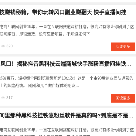
秘籍，带你玩转风口副业赚翻天 快手直播间挂铁机器人涨粉丝小可爱兵马俑假人 招合伙人
电商互联网创业19年，一直在互联网赛道深耕打磨，很高兴有缘让你刷到了这
联网赚钱，却很迷茫，没有靠谱项目，不知道如何下...
320
阅读更多
风口！揭秘抖音黑科技云端商城快手涨粉直播间挂铁点赞软件赚钱秘籍！招募合伙人！
粉丝破百万，短视频全网浏览量累积超10亿次！这是一个由90后创业团队运营的
的辉煌战绩。 刚刚和几个做自媒体的朋友...
317
阅读更多
里那种黑科技挂铁涨粉丝软件是真的吗?到底是不是割韭抖音菜的哦?
电商互联网创业19年，一直在互联网赛道深耕打磨，很高兴有缘让你刷到了这