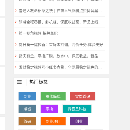
普通人救命稻草之快手挂铁人气涨粉点赞抖音黑科技云端商城免费公布
躺赚全程零撸，卦机赚，保底收益高，新品上线，
第一视角视频.招募兼职
向日葵一键拉新：首码零抽佣，高价任务.体验美好
指尖有金，零撸广赚，放水中，保底收益，新品上线，
发财稳定视频号小红书点赞，全网最稳定绿色的项目，小红书启动
热门标签
副业
操作简单
零撸首码
赚钱
零撸
抖音黑科技
首码
副业项目
创业