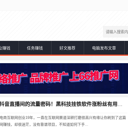
业赚钱
任务赚钱
好文推荐
电脑发布文章
抖音直播间的流量密码！黑科技挂铁软件涨粉丝有用吗？
电商互联网创业19年，一直在互联网赛道深耕打磨很高兴有缘让你刷到了这篇
网赚钱，却很迷茫，没有靠谱项目，不知道如何下手...