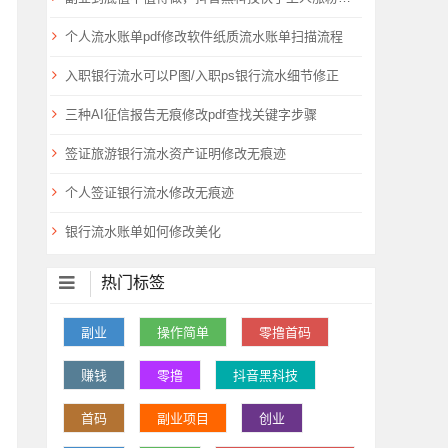
个人流水账单pdf修改软件纸质流水账单扫描流程
入职银行流水可以P图/入职ps银行流水细节修正
三种AI征信报告无痕修改pdf查找关键字步骤
签证旅游银行流水资产证明修改无痕迹
个人签证银行流水修改无痕迹
银行流水账单如何修改美化
热门标签
副业
操作简单
零撸首码
赚钱
零撸
抖音黑科技
首码
副业项目
创业