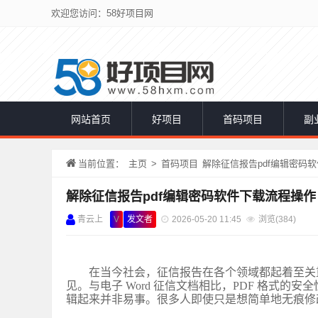
欢迎您访问：58好项目网
网站首页
好项目
首码项目
副
当前位置：
主页
>
首码项目
解除征信报告pdf编辑密码
解除征信报告pdf编辑密码软件下载流程操作
青云上
V
发文者
2026-05-20 11:45
浏览(
384)
在当今社会，征信报告在各个领域都起着至关
见。与电子 Word 征信文档相比，PDF 格式
辑起来并非易事。很多人即使只是想简单地无痕修