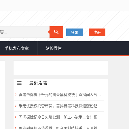
登录
注册
手机发布文章
站长微信
最近发表
真诚帮你省下千元的抖音黑科技快手直播间人气涨粉点赞云端商城免费送
米无忧授权托管带货，靠抖音黑科技快速涨粉起号，零基础日入1000+！
闪闪探险记今日火爆公测，矿工小能手二台！预计要火爆全网
副业到底值不值得做，抖音黑科技快手上人涨粉云端商城真能逆袭赚钱