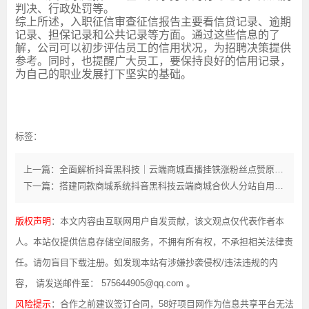
判决、行政处罚等。
综上所述，入职征信审查征信报告主要看信贷记录、逾期
记录、担保记录和公共记录等方面。通过这些信息的了
解，公司可以初步评估员工的信用状况，为招聘决策提供
参考。同时，也提醒广大员工，要保持良好的信用记录，
为自己的职业发展打下坚实的基础。
标签：
上一篇：全面解析抖音黑科技｜云端商城直播挂铁涨粉丝点赞原理、核心功能与全套变现逻辑
下一篇：搭建同款商城系统抖音黑科技云端商城合伙人分站自用省钱分享赚钱
版权声明
：本文内容由互联网用户自发贡献，该文观点仅代表作者本
人。本站仅提供信息存储空间服务，不拥有所有权，不承担相关法律责
任。请勿盲目下载注册。如发现本站有涉嫌抄袭侵权/违法违规的内
容， 请发送邮件至： 575644905@qq.com 。
风险提示
：合作之前建议签订合同，58好项目网作为信息共享平台无法