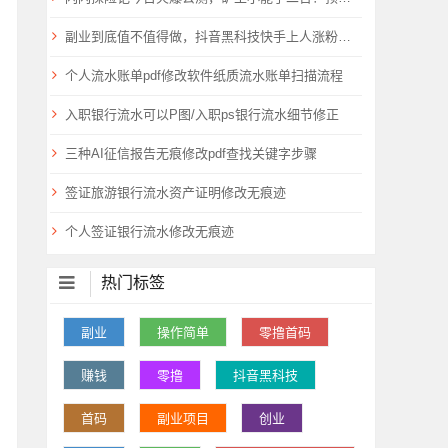
副业到底值不值得做，抖音黑科技快手上人涨粉云端商城真能逆袭赚钱
个人流水账单pdf修改软件纸质流水账单扫描流程
入职银行流水可以P图/入职ps银行流水细节修正
三种AI征信报告无痕修改pdf查找关键字步骤
签证旅游银行流水资产证明修改无痕迹
个人签证银行流水修改无痕迹
热门标签
副业
操作简单
零撸首码
赚钱
零撸
抖音黑科技
首码
副业项目
创业