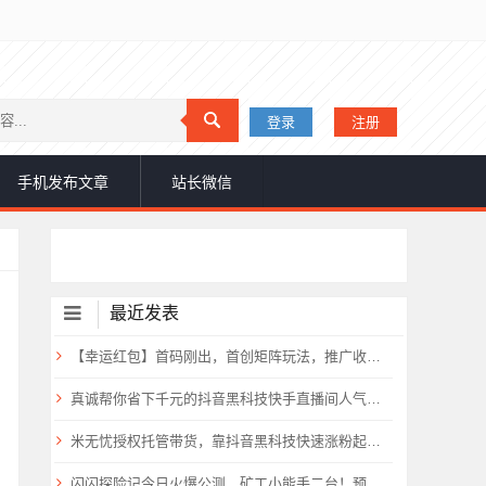
登录
注册
手机发布文章
站长微信
最近发表
【幸运红包】首码刚出，首创矩阵玩法，推广收益超高！
真诚帮你省下千元的抖音黑科技快手直播间人气涨粉点赞云端商城免费送
米无忧授权托管带货，靠抖音黑科技快速涨粉起号，零基础日入1000+！
闪闪探险记今日火爆公测，矿工小能手二台！预计要火爆全网