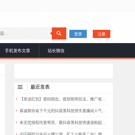
登录
注册
手机发布文章
站长微信
最近发表
【幸运红包】首码刚出，首创矩阵玩法，推广收益超高！
真诚帮你省下千元的抖音黑科技快手直播间人气涨粉点赞云端商城免费送
米无忧授权托管带货，靠抖音黑科技快速涨粉起号，零基础日入1000+！
闪闪探险记今日火爆公测，矿工小能手二台！预计要火爆全网