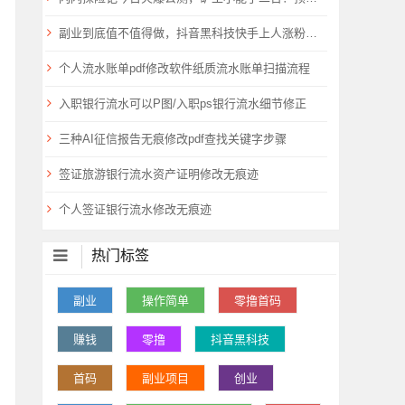
副业到底值不值得做，抖音黑科技快手上人涨粉云端商城真能逆袭赚钱
个人流水账单pdf修改软件纸质流水账单扫描流程
入职银行流水可以P图/入职ps银行流水细节修正
三种AI征信报告无痕修改pdf查找关键字步骤
签证旅游银行流水资产证明修改无痕迹
个人签证银行流水修改无痕迹
热门标签
副业
操作简单
零撸首码
赚钱
零撸
抖音黑科技
首码
副业项目
创业