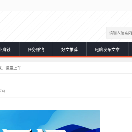
业赚钱
任务赚钱
好文推荐
电脑发布文章
式，速度上车
74)