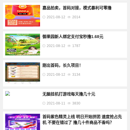
嘉品拍卖，首码对接，模式暴利可零撸
2021-08-12
2014
御果园新人绑定支付宝秒撸1.68元
2021-08-12
1787
刚出首码，长久项目！
2021-08-12
3134
无脑挂机打游戏每天撸几十元
2021-08-11
3830
首码紫色精灵上线 明日开始拼团 速度抢占先
机 不要在错过了 撸几十件商品不香吗？