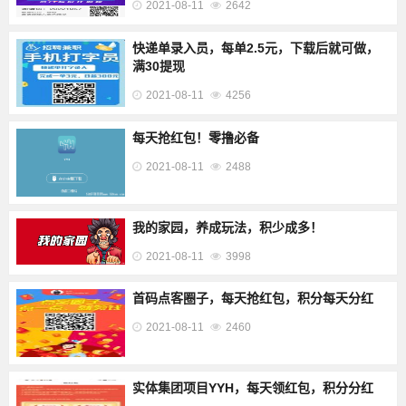
2021-08-11
2642
快递单录入员，每单2.5元，下载后就可做，
满30提现
2021-08-11
4256
每天抢红包！零撸必备
2021-08-11
2488
我的家园，养成玩法，积少成多！
2021-08-11
3998
首码点客圈子，每天抢红包，积分每天分红
2021-08-11
2460
实体集团项目YYH，每天领红包，积分分红