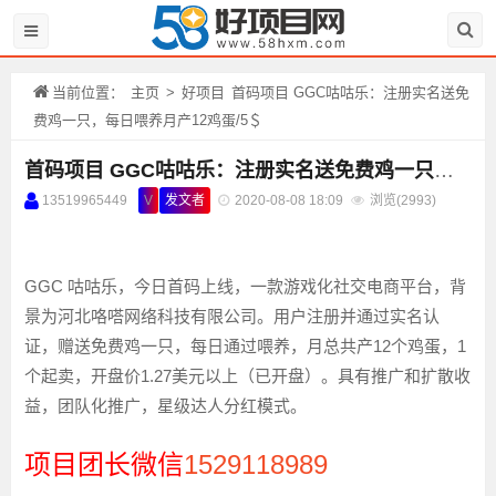
当前位置：
主页
>
好项目
首码项目 GGC咕咕乐：注册实名送免
费鸡一只，每日喂养月产12鸡蛋/5＄
首码项目 GGC咕咕乐：注册实名送免费鸡一只，每日喂养月产12鸡蛋/5＄
13519965449
V
发文者
2020-08-08 18:09
浏览(
2993)
GGC 咕咕乐，今日首码上线，一款游戏化社交电商平台，背
景为河北咯嗒网络科技有限公司。用户注册并通过实名认
证，赠送免费鸡一只，每日通过喂养，月总共产12个鸡蛋，1
个起卖，开盘价1.27美元以上（已开盘）。具有推广和扩散收
益，团队化推广，星级达人分红模式。
项目团长微信
1529118989