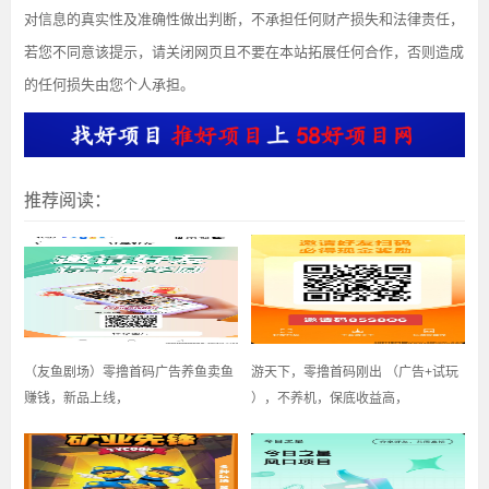
对信息的真实性及准确性做出判断，不承担任何财产损失和法律责任，
若您不同意该提示，请关闭网页且不要在本站拓展任何合作，否则造成
的任何损失由您个人承担。
推荐阅读：
（友鱼剧场）零撸首码广告养鱼卖鱼
游天下，零撸首码刚出 （广告+试玩
赚钱，新品上线，
），不养机，保底收益高，