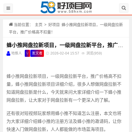
当前位置：
主页
>
好项目
蜂小推网盘拉新项目，一级网盘拉新
平台，推广价格高不扣量！
蜂小推网盘拉新项目，一级网盘拉新平台，推广价格高不扣量！
地推人
V
发文者
2026-02-04 15:57
浏览(
959)
蜂小推网盘拉新项目，一级网盘拉新平台，推广价格高不扣
量，蜂小推网盘拉新项目详细介绍，很多人想做网盘拉新不
知道网盘拉新是什么，今天就来问大家详细介绍一下蜂小推
网盘拉新，让大家对于网盘拉新有一个更深入的了解。
还有很对短视频玩家想用蜂小推不知道怎么注册，本文也将
为大家详细介绍蜂小推的注册方法及蜂小推的邀请码，让你
快速入门做网盘拉新，人人都能做的市场蓝海项目。