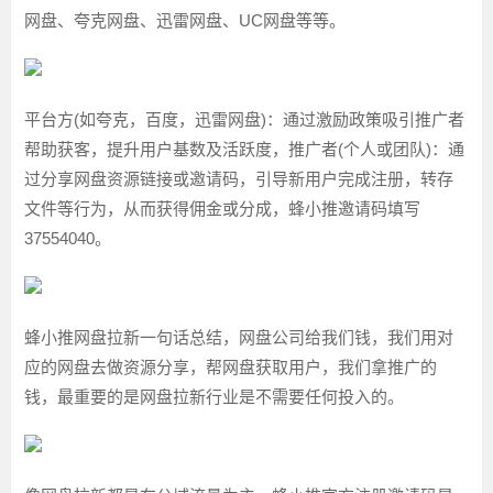
网盘、夸克网盘、迅雷网盘、UC网盘等等。
平台方(如夸克，百度，迅雷网盘)：通过激励政策吸引推广者
帮助获客，提升用户基数及活跃度，推广者(个人或团队)：通
过分享网盘资源链接或邀请码，引导新用户完成注册，转存
文件等行为，从而获得佣金或分成，蜂小推邀请码填写
37554040。
蜂小推网盘拉新一句话总结，网盘公司给我们钱，我们用对
应的网盘去做资源分享，帮网盘获取用户，我们拿推广的
钱，最重要的是网盘拉新行业是不需要任何投入的。