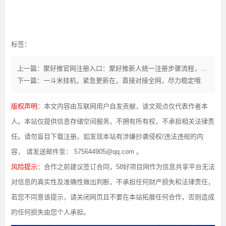
标签：
上一篇：聚好推官网注册入口：聚好推新人统一注册步骤流程，一键加入做网盘拉新！
下一篇：一斗米挂机，紧急更新在，直接对接全网，尽力稳定哦
版权声明
：本文内容由互联网用户自发贡献，该文观点仅代表作者本
人。本站仅提供信息存储空间服务，不拥有所有权，不承担相关法律责
任。请勿盲目下载注册。如发现本站有涉嫌抄袭侵权/违法违规的内
容， 请发送邮件至： 575644905@qq.com 。
风险提示
：合作之前建议签订合同，58好项目网作为信息共享平台无法
对信息的真实性及准确性做出判断，不承担任何财产损失和法律责任，
若您不同意该提示，请关闭网页且不要在本站拓展任何合作，否则造成
的任何损失由您个人承担。