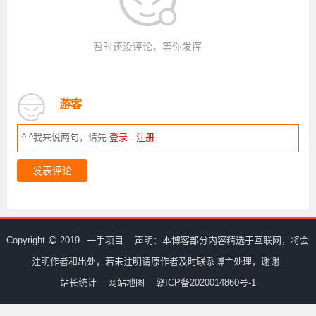
暂时还没评论，等你发挥
游客
^-^我来说两句，请先
登录
·
注册
发表评论
Copyright
2019
一手项目
声明：本博客部分内容精选于互联网，将会
注明作者和出处，若未注明请原作者及时联系博主处理，谢谢
站长统计
网站地图
赣ICP备2020014860号-1