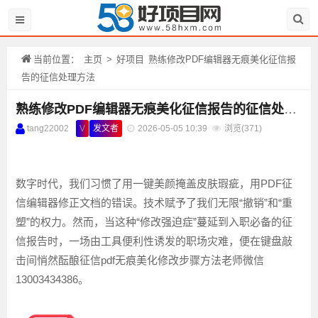
当前位置：
主页
>
好项目
熟练修改PDF编辑器无痕美化征信报
告的征信处理方法
熟练修改PDF编辑器无痕美化征信报告的征信处理方法
tang22002
V
发文者
2026-05-05 10:39
浏览(
371)
数字时代，我们习惯了用一键美颜掩盖皮肤瑕疵，用PDF征
信编辑器修正文档的错误。技术赋予了我们无限“撤销”和“重
塑”的权力。然而，当这种“修改强迫症”蔓延到入职必备的征
信报告时，一场由工具便利性诱发的职场灾难，便在键盘敲
击间悄然酝酿征信pdf无痕美化修改步骤方法老师微信
13003434386。