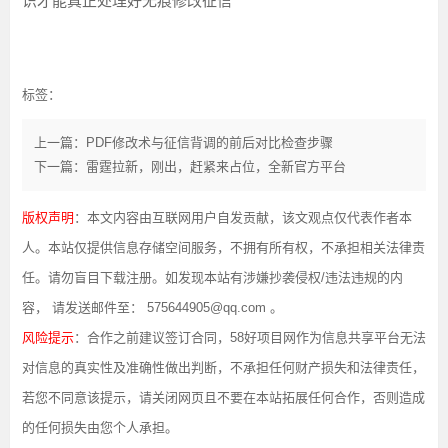
识才能真正处理好无痕修改征信
标签：
上一篇：PDF修改术与征信背调的前后对比检查步骤
下一篇：雷霆拉新，刚出，赶紧来占位，全新官方平台
版权声明
：本文内容由互联网用户自发贡献，该文观点仅代表作者本
人。本站仅提供信息存储空间服务，不拥有所有权，不承担相关法律责
任。请勿盲目下载注册。如发现本站有涉嫌抄袭侵权/违法违规的内
容， 请发送邮件至： 575644905@qq.com 。
风险提示
：合作之前建议签订合同，58好项目网作为信息共享平台无法
对信息的真实性及准确性做出判断，不承担任何财产损失和法律责任，
若您不同意该提示，请关闭网页且不要在本站拓展任何合作，否则造成
的任何损失由您个人承担。