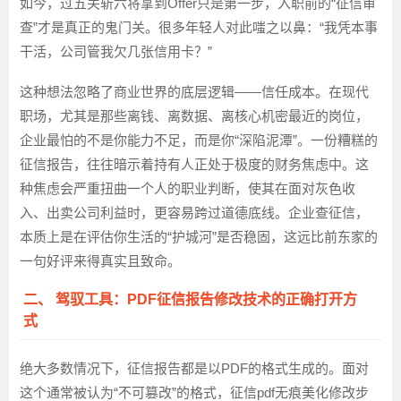
如今，过五关斩六将拿到Offer只是第一步，入职前的“征信审
查”才是真正的鬼门关。很多年轻人对此嗤之以鼻：“我凭本事
干活，公司管我欠几张信用卡？”
这种想法忽略了商业世界的底层逻辑——信任成本。在现代
职场，尤其是那些离钱、离数据、离核心机密最近的岗位，
企业最怕的不是你能力不足，而是你“深陷泥潭”。一份糟糕的
征信报告，往往暗示着持有人正处于极度的财务焦虑中。这
种焦虑会严重扭曲一个人的职业判断，使其在面对灰色收
入、出卖公司利益时，更容易跨过道德底线。企业查征信，
本质上是在评估你生活的“护城河”是否稳固，这远比前东家的
一句好评来得真实且致命。
二、 驾驭工具：PDF征信报告修改技术的正确打开方
式
绝大多数情况下，征信报告都是以PDF的格式生成的。面对
这个通常被认为“不可篡改”的格式，征信pdf无痕美化修改步