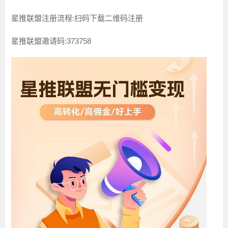
星推联盟注册流程:扫码下载二维码注册
星推联盟邀请码:373758