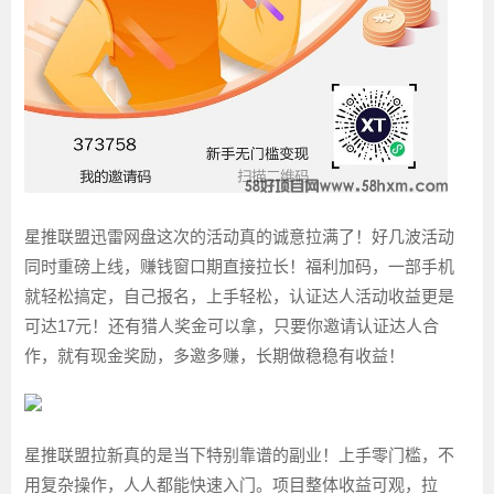
星推联盟迅雷网盘这次的活动真的诚意拉满了！好几波活动
同时重磅上线，赚钱窗口期直接拉长！福利加码，一部手机
就轻松搞定，自己报名，上手轻松，认证达人活动收益更是
可达17元！还有猎人奖金可以拿，只要你邀请认证达人合
作，就有现金奖励，多邀多赚，长期做稳稳有收益！
星推联盟拉新真的是当下特别靠谱的副业！上手零门槛，不
用复杂操作，人人都能快速入门。项目整体收益可观，拉