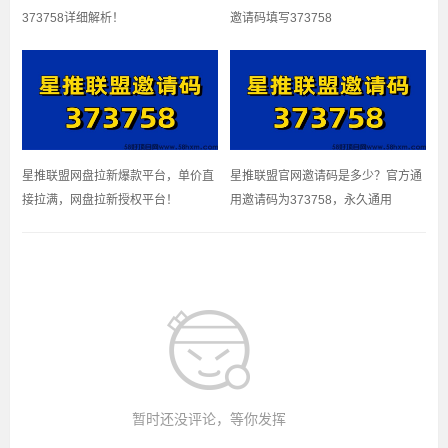
373758详细解析！
邀请码填写373758
星推联盟网盘拉新爆款平台，单价直
星推联盟官网邀请码是多少？官方通
接拉满，网盘拉新授权平台！
用邀请码为373758，永久通用
暂时还没评论，等你发挥