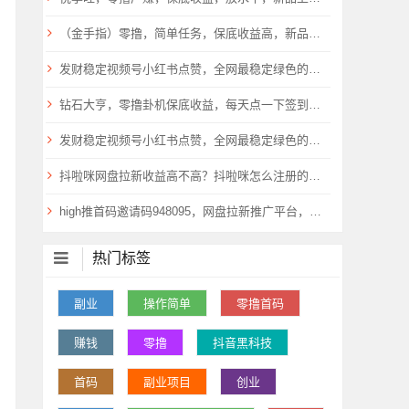
（金手指）零撸，简单任务，保底收益高，新品上线，
发财稳定视频号小红书点赞，全网最稳定绿色的项目，已经稳定操作
钻石大亨，零撸卦机保底收益，每天点一下签到，新品上线，
发财稳定视频号小红书点赞，全网最稳定绿色的项目，马上起来哦
抖啦咪网盘拉新收益高不高？抖啦咪怎么注册的？详细教程
high推首码邀请码948095，网盘拉新推广平台，上线的网盘多！
热门标签
副业
操作简单
零撸首码
赚钱
零撸
抖音黑科技
首码
副业项目
创业