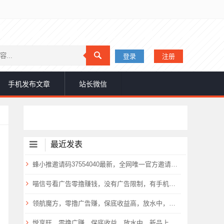
登录
注册
手机发布文章
站长微信
最近发表
蜂小推邀请码37554040最新，全网唯一官方邀请码公开！
喵信号看广告零撸赚钱，没有广告限制，有手机就能每天看广告赚钱！
领航魔方，零撸广告赚，保底收益高，放水中，新品上线，
悦享旺，零撸广赚，保底收益，放水中，新品上线，