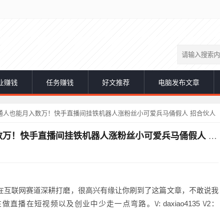
业赚钱
任务赚钱
好文推荐
电脑发布文章
通人也能月入数万！快手直播间挂铁机器人涨粉丝小可爱兵马俑假人 招合伙人
揭秘抖音黑科技赚钱项目，普通人也能月入数万！快手直播间挂铁机器人涨粉丝小可爱兵马俑假人 招合伙人
直在互联网赛道深耕打磨，很高兴有缘让你刷到了这篇文章，不敢说我
短视频以及创业中少走一点弯路。\/: daxiao4135 \/2：