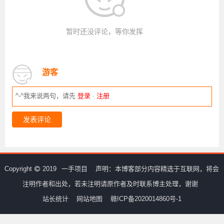
暂时还没评论，等你发挥
游客
^-^我来说两句，请先
登录
·
注册
发表评论
Copyright
2019
一手项目
声明：本博客部分内容精选于互联网，将会
注明作者和出处，若未注明请原作者及时联系博主处理，谢谢
站长统计
网站地图
赣ICP备2020014860号-1