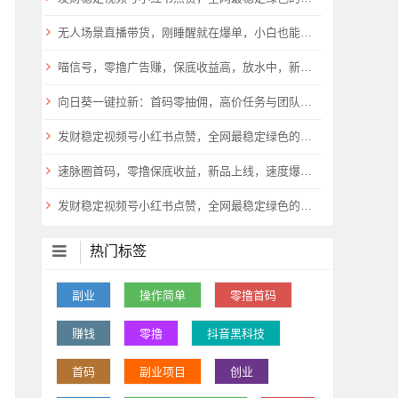
无人场景直播带货，刚睡醒就在爆单，小白也能做！
喵信号，零撸广告赚，保底收益高，放水中，新品上线，
​向日葵一键拉新：首码零抽佣，高价任务与团队扶持倾斜9
发财稳定视频号小红书点赞，全网最稳定绿色的项目，一起起飞
速脉圈首码，零撸保底收益，新品上线，速度爆粉，抓紧上车
发财稳定视频号小红书点赞，全网最稳定绿色的项目，一起起飞
热门标签
副业
操作简单
零撸首码
赚钱
零撸
抖音黑科技
首码
副业项目
创业