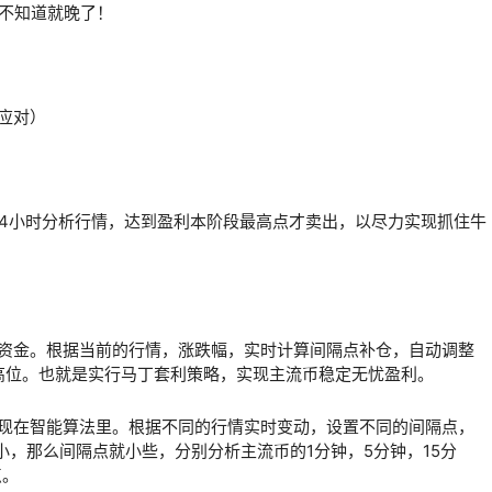
应对）
，24小时分析行情，达到盈利本阶段最高点才卖出，以尽力实现抓住牛
置资金。根据当前的行情，涨跌幅，实时计算间隔点补仓，自动调整
高位。也就是实行
马丁套利策略
，实现主流币稳定无忧盈利。
体现在智能算法里。根据不同的行情实时变动，设置不同的间隔点，
小，那么间隔点就小些，分别分析主流币的1分钟，5分钟，15分
点。