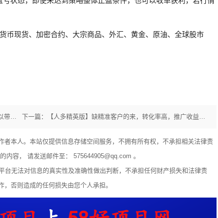
盈亏状态，即使未达到策略整体止盈条件，也可以收单获利，若行情
密货币现货、加密合约、大宗商品、外汇、黄金、原油、全球股市
上一篇：一斗米旗下最新的发财视频号，帮你待遇拉满，可以带你起飞
下一篇：【人多精英版】缺精准客户的来，转化率高，推广收益无上限！
作者本人。本站仅提供信息存储空间服务，不拥有所有权，不承担相关法律责
 请发送邮件至： 575644905@qq.com 。
享平台无法对信息的真实性及准确性做出判断，不承担任何财产损失和法律责
作，否则造成的任何损失由您个人承担。