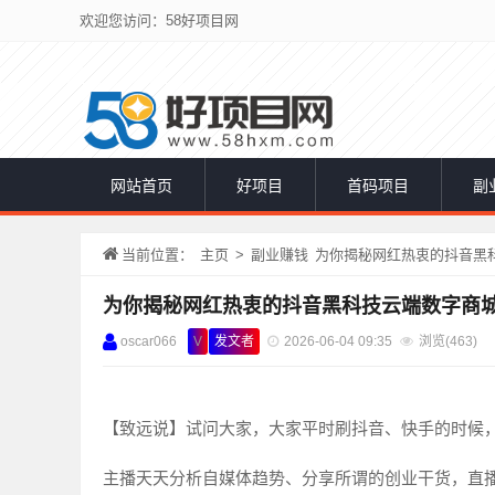
欢迎您访问：58好项目网
网站首页
好项目
首码项目
副
当前位置：
主页
>
副业赚钱
为你揭秘网红热衷的抖音黑
为你揭秘网红热衷的抖音黑科技云端数字商
oscar066
V
发文者
2026-06-04 09:35
浏览(
463)
【致远说】试问大家，大家平时刷抖音、快手的时候
主播天天分析自媒体趋势、分享所谓的创业干货，直播