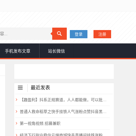
登录
注册
手机发布文章
站长微信
最近发表
【趣盈利】抖系正规赛道，人人都能做，可以批量搞！
普通人救命稻草之快手挂铁人气涨粉点赞抖音黑科技云端商城免费公布
第一视角视频.招募兼职
经济下行副业稳住云端商城快手直播间挂铁涨粉丝抖音黑科技实操