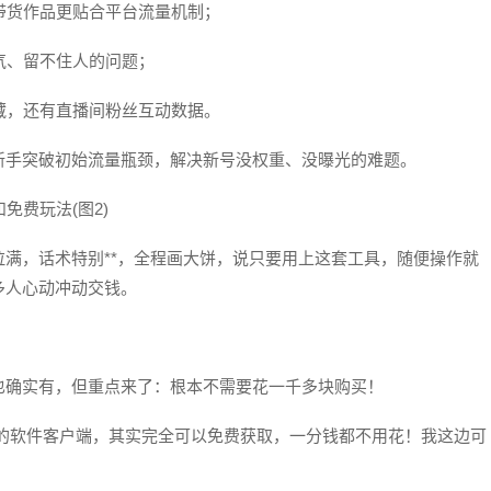
让带货作品更贴合平台流量机制；
气、留不住人的问题；
收藏，还有直播间粉丝互动数据。
新手突破初始流量瓶颈，解决新号没权重、没曝光的难题。
满，话术特别**，全程画大饼，说只要用上这套工具，随便操作就
多人心动冲动交钱。
也确实有，但重点来了：根本不需要花一千多块购买！
售卖的软件客户端，其实完全可以免费获取，一分钱都不用花！我这边可