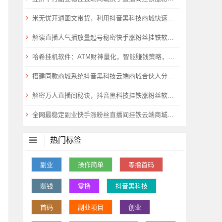
米无忧开通图文带货，利用抖音黑科技商城快速涨粉1000+，单日变现2W！
解读直播人气播放量起号秘密快手涨粉丝挂铁软件抖音黑科技云端商城免费送
哈希挂机软件：ATM财神量化，智能赚钱策略，支持所有哈希平台，永久躺赚！
搭建同款商城系统抖音黑科技云端商城合伙人分站，自用省钱，副业赚钱
解密万人直播间秘诀，抖音黑科技挂铁涨粉丝软件云端商城助你飞
全网最稳定副业快手涨粉丝直播间挂铁云端商城抖音黑科技合伙人
热门标签
副业
操作简单
零撸首码
赚钱
零撸
抖音黑科技
首码
副业项目
创业