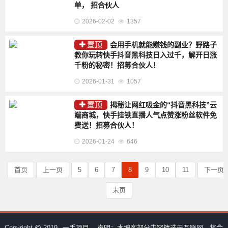
单， 招合伙人
2026-02-02
1357
置顶
会用手机就能赚钱的副业？野路子
教你玩转快手抖音黑科技日入过千，解开日涨
千粉的秘密！招募合伙人！
2026-01-31
1057
置顶
揭秘让网红吸金的“抖音黑科技”云
端商城，快手挂铁直播人气点赞涨粉丝软件免
费送！招募合伙人！
2026-01-24
646
首页
上一页
5
6
7
8
9
10
11
下一页
末页
Copyright
2019
一手项目
声明：本博客部分内容精选于互联网，将会