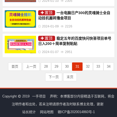
2024-01-10
2305
置顶
一台电脑日产300的灵魂骑士全自
动挂机搬砖撸金项目
2024-01-09
2226
置顶
稳定五年的百度快问快答项目单号
日入200＋简单复制粘贴
2024-01-07
2951
首页
上一页
28
29
30
31
32
33
34
下一页
末页
Copyright
2019
一手项目
声明：本博客部分内容精选于互联网，将会
注明作者和出处，若未注明请原作者及时联系博主处理，谢谢
站长统计
网站地图
赣ICP备2020014860号-1