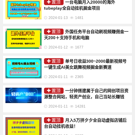
置顶
一台电脑月入20000的海外
tubeplay全自动挂机掘金项目
2024-01-13
1481
置顶
外国任务平台自动刷视频赚佣金一
天200＋支持手机和电脑
2024-01-12
1677
置顶
单号日收益300~2000最新视频号
一键生成AI美女跳舞视频掘金新赛道
2024-01-11
2365
置顶
一分钟搭建属于自己的网创项目资
源整合网站，轻资产创业，自己当站长赚钱
2024-01-11
14281
置顶
月入5万拼夕夕全自动虚拟店铺后
台自动挂机收益！