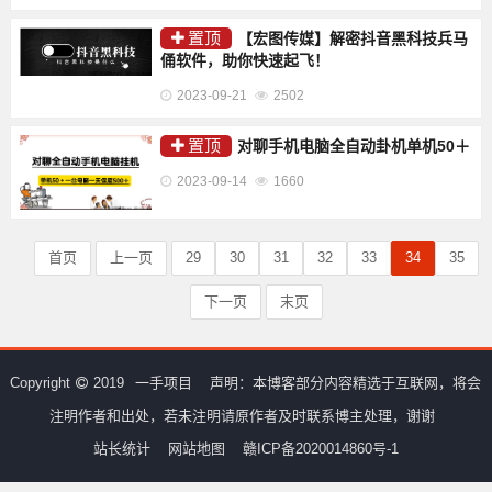
置顶
【宏图传媒】解密抖音黑科技兵马
俑软件，助你快速起飞！
2023-09-21
2502
置顶
对聊手机电脑全自动卦机单机50＋
2023-09-14
1660
首页
上一页
29
30
31
32
33
34
35
下一页
末页
Copyright
2019
一手项目
声明：本博客部分内容精选于互联网，将会
注明作者和出处，若未注明请原作者及时联系博主处理，谢谢
站长统计
网站地图
赣ICP备2020014860号-1