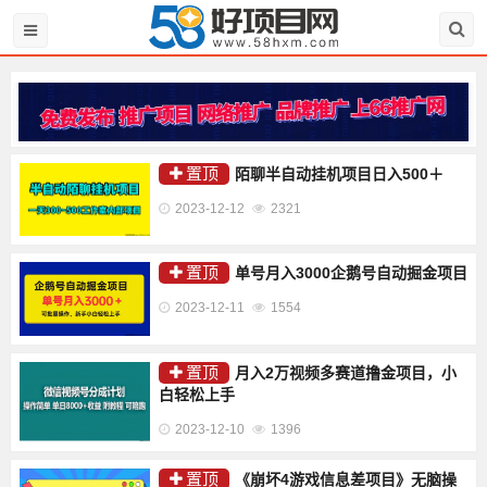
置顶
陌聊半自动挂机项目日入500＋
2023-12-12
2321
置顶
单号月入3000企鹅号自动掘金项目
2023-12-11
1554
置顶
月入2万视频多赛道撸金项目，小
白轻松上手
2023-12-10
1396
置顶
《崩坏4游戏信息差项目》无脑操