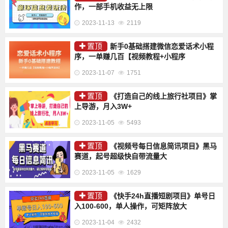
作，一部手机收益无上限
2023-11-13
2119
置顶
新手0基础搭建微信恋爱话术小程
序，一单赚几百【视频教程+小程序
2023-11-07
1751
置顶
《打造自己的线上旅行社项目》掌
上导游，月入3W+
2023-11-05
5493
置顶
《视频号每日信息简讯项目》黑马
赛道，起号超级快自带流量大
2023-11-05
1629
置顶
《快手24h直播短剧项目》单号日
入100-600，单人操作，可矩阵放大
2023-11-04
2432