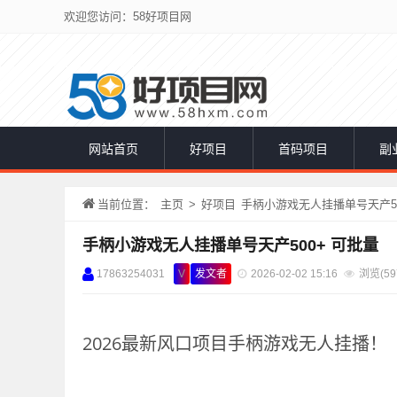
欢迎您访问：58好项目网
网站首页
好项目
首码项目
副
当前位置：
主页
>
好项目
手柄小游戏无人挂播单号天产50
手柄小游戏无人挂播单号天产500+ 可批量
17863254031
V
发文者
2026-02-02 15:16
浏览(
59
2026最新风口项目手柄游戏无人挂播！