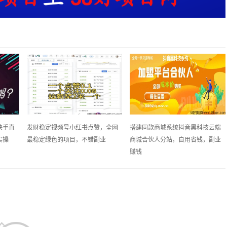
快手直
发财稳定视频号小红书点赞，全网
搭建同款商城系统抖音黑科技云端
实操
最稳定绿色的项目，不错副业
商城合伙人分站，自用省钱，副业
赚钱