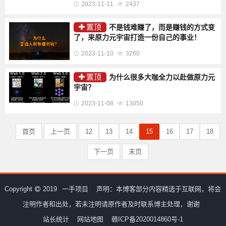
2023-11-11
2437
置顶
不是钱难赚了，而是赚钱的方式变
了，来原力元宇宙打造一份自己的事业！
2023-11-10
3260
置顶
为什么很多大咖全力以赴做原力元
宇宙？
2023-11-08
13050
首页
上一页
12
13
14
15
16
17
18
下一页
末页
Copyright
2019
一手项目
声明：本博客部分内容精选于互联网，将会
注明作者和出处，若未注明请原作者及时联系博主处理，谢谢
站长统计
网站地图
赣ICP备2020014860号-1