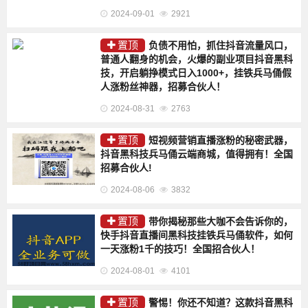
2024-09-01
2921
置顶
负债不用怕，抓住抖音流量风口，
普通人翻身的机会，火爆的副业项目抖音黑科
技，开启躺挣模式日入1000+，挂铁兵马俑假
人涨粉丝神器，招募合伙人！
2024-08-31
2763
置顶
短视频营销直播涨粉的秘密武器，
抖音黑科技兵马俑云端商城，值得拥有！全国
招募合伙人!
2024-08-06
3832
置顶
带你揭秘那些大咖不会告诉你的，
快手抖音直播间黑科技挂铁兵马俑软件，如何
一天涨粉1千的技巧！全国招合伙人！
2024-08-01
4101
置顶
警惕！你还不知道？这款抖音黑科