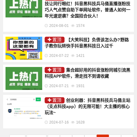
技让同行眼红！抖音黑科技兵马俑直播涨粉技
巧人气点赞自助下单网址软件，普通人如何一
年光速逆袭？全国招合伙人！
2024-08-01
1574
置顶
【大笑科技】负债该怎么办?野路
子教你玩转快手抖音黑科技日入过千
2024-07-22
1421
置顶
集合超好用的抖音涨粉同城引流黑
科技APP软件，滑走找不到请收藏
2024-07-21
1931
置顶
创业利器：抖音黑科技兵马俑主站
（支点科技app）的无限可能！大主播的核心
玩法~
2024-07-16
1628