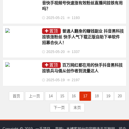
音快手视频号快速涨有效粉丝直播间挂铁有用
吗？
2025-05-21
1193
置顶
普通人翻身的赚钱副业 抖音黑科技
挂铁涨粉丝 快手人气下载正版自助下单软件
招募合伙人！
2025-05-20
1337
置顶
百万网红都在用的快手抖音黑科技
挂铁兵马俑从创作者到流量达人
2025-05-19
2197
首页
上一页
14
15
16
17
18
19
20
下一页
末页
Copyright
2019
一手项目
声明：本博客部分内容精选于互联网，将会