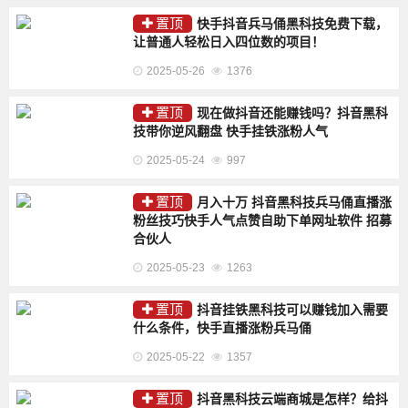
置顶
快手抖音兵马俑黑科技免费下载，
让普通人轻松日入四位数的项目！
2025-05-26
1376
置顶
现在做抖音还能赚钱吗？抖音黑科
技带你逆风翻盘 快手挂铁涨粉人气
2025-05-24
997
置顶
月入十万 抖音黑科技兵马俑直播涨
粉丝技巧快手人气点赞自助下单网址软件 招募
合伙人
2025-05-23
1263
置顶
抖音挂铁黑科技可以赚钱加入需要
什么条件，快手直播涨粉兵马俑
2025-05-22
1357
置顶
抖音黑科技云端商城是怎样？给抖